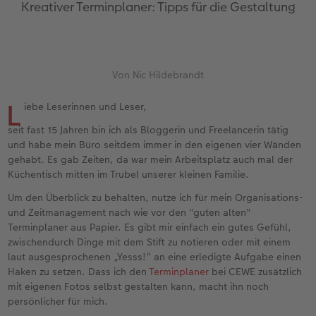
en
Jahrbuch gestalten
Bilderboxen
Fotocollage
Dankeskarten Kommunion
Textilien
Wandkalender mit Design
Max Case
nachhaltiger Schenken
Liebe schenken
Kreativer Terminplaner: Tipps für die Gestaltung
CEWE FOTOBUCH Kids
Premium Poster
Photo Streetmap Poster
Dankeskarten
Schule & Büro
NEU: Wandkalender Fineline
Smartflip
Danke sagen
Fototipps
Panoramaseite
Filmentwicklung
Acrylglas
Urlaubsgrüße
Foto-Geschenkbox
Kalender-Kundenbeispiele
PopGrip
Liebe schenken
Gestaltungsideen
Von Nic Hildebrandt
 & App
L
Schuber
Fotosticker
Alu-Dibond
Weitere Anlässe
Art Prints
Neuheiten
Cardholder
Geburtstagsgeschenke
Anleitungen und Hilfe
iebe Leserinnen und Leser,
seit fast 15 Jahren bin ich als Bloggerin und Freelancerin tätig
Designvorlagen
Fotosets
Foto auf Holz
Papierqualitäten
Handyhüllen
Extras
CEWE myPhotos
Kundenbeispiele
Hochzeit
und habe mein Büro seitdem immer in den eigenen vier Wänden
gehabt. Es gab Zeiten, da war mein Arbeitsplatz auch mal der
Foto-Kochbuch
Sofortfotos
Hartschaum
Klappkarten
Faber-Castell
CEWE myPhotos
Neuheiten
Neuheiten
Baby
Küchentisch mitten im Trubel unserer kleinen Familie.
Um den Überblick zu behalten, nutze ich für mein Organisations-
Kundenbeispiele
Passbild
Gallery Print
Fotokarten
Fotokalender
Familie
und Zeitmanagement nach wie vor den "guten alten"
Terminplaner aus Papier. Es gibt mir einfach ein gutes Gefühl,
Webinare & VHS
Scan-Service
hexxas
Postkarten
Haustierwelt
Geburtstag
zwischendurch Dinge mit dem Stift zu notieren oder mit einem
laut ausgesprochenen „Yesss!“ an eine erledigte Aufgabe einen
Haken zu setzen. Dass ich den
Terminplaner
bei CEWE zusätzlich
CEWE Forum
Sofortsticker
Willkommensschild
Karte mit Einsteckfoto
Geschenkideen
Fotowettbewerbe
mit eigenen Fotos selbst gestalten kann, macht ihn noch
persönlicher für mich.
CEWE myPhotos
Analog Services
Wandgestaltung
Einzelkarten
Kundenbeispiele
Faszination Fotografie