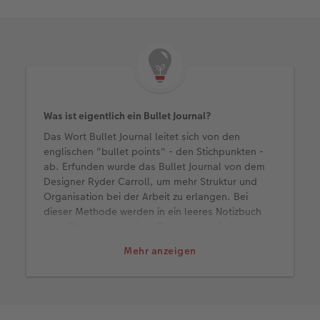
Was ist eigentlich ein Bullet Journal?
Das Wort Bullet Journal leitet sich von den
englischen "bullet points" - den Stichpunkten -
ab. Erfunden wurde das Bullet Journal von dem
Designer Ryder Carroll, um mehr Struktur und
Organisation bei der Arbeit zu erlangen. Bei
dieser Methode werden in ein leeres Notizbuch
oder Planer persönliche Termine und Aufgaben
mithilfe individuell erstellter Symbole
Mehr anzeigen
geschrieben. Der Gestaltung und Aufteilung sind
dabei keine Grenzen gesetzt, sodass jedes Bullet
Journal einzigartig ist und die eigene Produktivität
bestmöglich fördert.