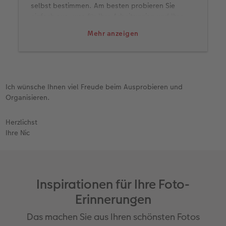
selbst bestimmen. Am besten probieren Sie
einfach aus, was für Ihre Arbeitsweise und Ihre
Organisation hilfreich ist. Denn am Ende ist es
Mehr anzeigen
wichtig, dass das Bullet Journal zu Ihnen passt.
Ich wünsche Ihnen viel Freude beim Ausprobieren und
Organisieren.
Herzlichst
Ihre Nic
Inspirationen für Ihre Foto-
Erinnerungen
Das machen Sie aus Ihren schönsten Fotos