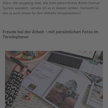
Allen, die neugierig sind, wie mein persönliches Bullet Journal-
System aussieht, verrate ich es in diesem Artikel. Vielleicht ist
Gestaltungsideen
CEWE myPhotos
Mehrteiler
Digitale Grußkarte
CEWE Geschenkgutschein
CEWE Community
das ja auch etwas für Ihre (Arbeits-)Organisation?
Anleitungen & Hilfe
Neuheiten
im Wunschformat
CEWE myPhotos
CEWE myPhotos
Neuheiten
Freude bei der Arbeit – mit persönlichen Fotos im
Neuheiten
Extras
Materialmuster-Set
Neuheiten
Neuheiten
Terminplaner
Neuheiten
Extras