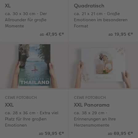
XL
Quadratisch
ca. 30 x 30 cm - Der
ca. 21 x 21 cm - Große
Allrounder für große
Emotionen im besonderen
Momente
Format
47,95 €
*
19,95 €
*
ab
ab
CEWE FOTOBUCH
CEWE FOTOBUCH
XXL
XXL Panorama
ca. 28 x 36 cm - Extra viel
ca. 38 x 29 cm -
Platz für Ihre großen
Erinnerungen an Ihre
Emotionen
Herzensmomente
59,95 €
*
69,95 €
*
ab
ab