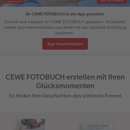
Reisefotobuch gestalten
Nature Prints
Wandbild mit Swarovski® Kristallen
Dankeskarten Konfirmation
Fotomagnete
Papierqualitäten
Advanced Case
für Kinder
Wandgestaltung
Ihr CEWE FOTOBUCH in der App gestalten
Schnell und bequem Ihr CEWE FOTOBUCH gestalten. Kostenfrei
en
Jahrbuch gestalten
Bilderboxen
Fotocollage
Dankeskarten Kommunion
Textilien
Wandkalender mit Design
Max Case
nachhaltiger Schenken
Liebe schenken
unsere App herunterladen und direkt mit der intuitiven Erstellung
beginnen.
CEWE FOTOBUCH Kids
Premium Poster
Photo Streetmap Poster
Dankeskarten
Schule & Büro
NEU: Wandkalender Fineline
Smartflip
Danke sagen
Fototipps
App herunterladen
Panoramaseite
Filmentwicklung
Acrylglas
Urlaubsgrüße
Foto-Geschenkbox
Kalender-Kundenbeispiele
PopGrip
Liebe schenken
Gestaltungsideen
 & App
Schuber
Fotosticker
Alu-Dibond
Weitere Anlässe
Art Prints
Neuheiten
Cardholder
Geburtstagsgeschenke
Anleitungen und Hilfe
CEWE FOTOBUCH erstellen mit Ihren
Designvorlagen
Fotosets
Foto auf Holz
Papierqualitäten
Handyhüllen
Extras
CEWE myPhotos
Kundenbeispiele
Hochzeit
Glücksmomenten
Foto-Kochbuch
Sofortfotos
Hartschaum
Klappkarten
Faber-Castell
CEWE myPhotos
Neuheiten
Neuheiten
Baby
So finden Ihre Geschichten das schönste Format
Kundenbeispiele
Passbild
Gallery Print
Fotokarten
Fotokalender
Familie
Webinare & VHS
Scan-Service
hexxas
Postkarten
Haustierwelt
Geburtstag