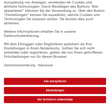
Europas
7-Tage-
beliebtester
100 %-
Kundenservice
Fotoservice
Zufriedenheitsgarantie
0441-18131911
Verfügbare Papierqualitäten und
Bindungen
Überzeugen Sie sich von leuchtenden
Glanzeffekten und seidenmatten Oberflächen
FSC®-zertifizierte Papiere
* Unverbindliche Preisempfehlung. Die Preise gelten inkl. MwSt. zzgl. Versandkosten (ggf. anfallend auch bei
Filialabholung) gem.
Preisliste
Das abgebildete Produkt hat ggfs. einen höheren Preis.
|
AGB
|
Datenschutz
|
Impressum
|
Vertrag widerrufen