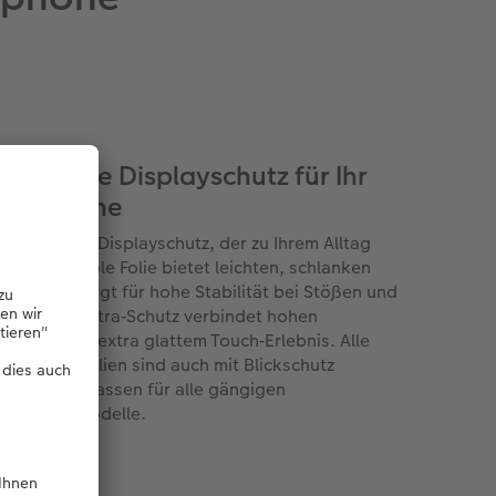
r richtige Displayschutz für Ihr
artphone
len Sie den Displayschutz, der zu Ihrem Alltag
t: Die flexible Folie bietet leichten, schlanken
utz, Glas sorgt für hohe Stabilität bei Stößen und
tzern. Der Ultra‑Schutz verbindet hohen
tzschutz mit extra glattem Touch‑Erlebnis. Alle
playschutzfolien sind auch mit Blickschutz
ältlich und passen für alle gängigen
rtphone‑Modelle.