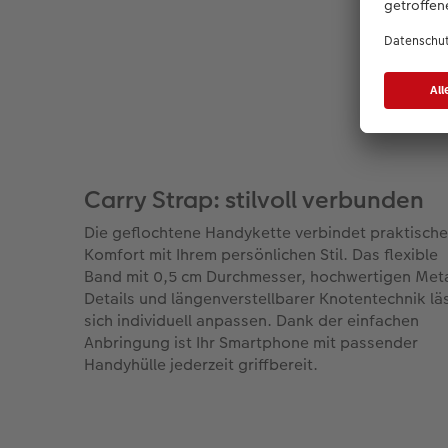
Carry Strap: stilvoll verbunden
Die geflochtene Handykette verbindet praktisch
Komfort mit Ihrem persönlichen Stil. Das flexible
Band mit 0,5 cm Durchmesser, hochwertigen Meta
Details und längenverstellbarer Knotentechnik lä
sich individuell anpassen. Dank der einfachen
Anbringung ist Ihr Smartphone mit passender
Handyhülle jederzeit griffbereit.