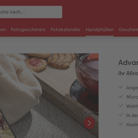
ten
Fotogeschenke
Fotokalender
Handyhüllen
Geschen
Adva
Ihr All
Ange
Micr
Wahl
In d
Hoch