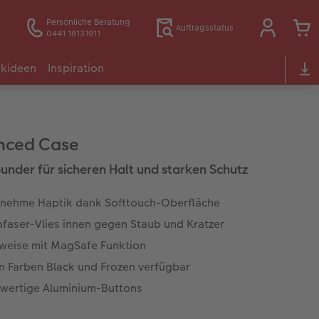
Persönliche Beratung
Auftragsstatus
0441 18131911
kideen
Inspiration
nced Case
rounder für sicheren Halt und starken Schutz
nehme Haptik dank Softtouch-Oberfläche
ofaser-Vlies innen gegen Staub und Kratzer
weise mit MagSafe Funktion
en Farben Black und Frozen verfügbar
wertige Aluminium-Buttons