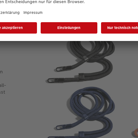
en
ll-
sst