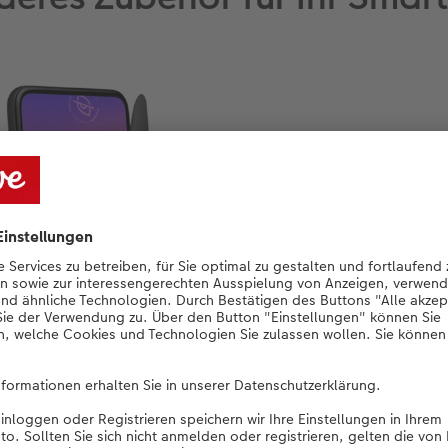
De
Sm
Wäh
pass
Sch
Kra
Kra
Dis
erh
Sma