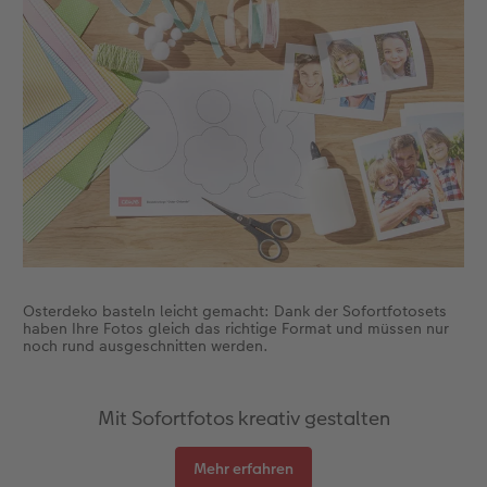
Gestaltungsideen
CEWE myPhotos
Mehrteiler
Digitale Grußkarte
CEWE Geschenkgutschein
CEWE Community
Anleitungen & Hilfe
Neuheiten
im Wunschformat
CEWE myPhotos
CEWE myPhotos
Neuheiten
Neuheiten
Extras
Materialmuster-Set
Neuheiten
Neuheiten
Neuheiten
Extras
Osterdeko basteln leicht gemacht: Dank der Sofortfotosets
haben Ihre Fotos gleich das richtige Format und müssen nur
noch rund ausgeschnitten werden.
Mit Sofortfotos kreativ gestalten
Mehr erfahren