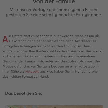
von der Familie
en
Jahrbuch gestalten
Bilderboxen
Fotocollage
Dankeskarten Kommunion
Textilien
Wandkalender mit Design
Max Case
nachhaltiger Schenken
Liebe schenken
Mit unserer Vorlage und Ihren eigenen Bildern
CEWE FOTOBUCH Kids
Premium Poster
Photo Streetmap Poster
Dankeskarten
Schule & Büro
NEU: Wandkalender Fineline
Smartflip
Danke sagen
Fototipps
gestalten Sie eine selbst gemachte Fotogirlande.
Panoramaseite
Filmentwicklung
Acrylglas
Urlaubsgrüße
Foto-Geschenkbox
Kalender-Kundenbeispiele
PopGrip
Liebe schenken
Gestaltungsideen
 & App
A
n Ostern darf es besonders bunt werden, wenn es um die
Schuber
Fotosticker
Alu-Dibond
Weitere Anlässe
Art Prints
Neuheiten
Cardholder
Geburtstagsgeschenke
Anleitungen und Hilfe
Dekoration der eigenen vier Wände geht. Mit dieser DIY-
Fotogirlande bringen Sie nicht nur den Frühling ins Haus,
Designvorlagen
Fotosets
Foto auf Holz
Papierqualitäten
Handyhüllen
Extras
CEWE myPhotos
Kundenbeispiele
Hochzeit
sondern können Ihre Kinder direkt in den Osterdeko-Bastelspaß
einbeziehen. Die Kids schneiden zum Beispiel die einzelnen
Foto-Kochbuch
Sofortfotos
Hartschaum
Klappkarten
Faber-Castell
CEWE myPhotos
Neuheiten
Neuheiten
Baby
Gesichter der Familienmitglieder aus den Sofortfotos aus. Die
Motive dafür drucken Sie ganz bequem an einer Fotostation in
Kundenbeispiele
Passbild
Gallery Print
Fotokarten
Fotokalender
Familie
Ihrer Nähe als
Fotosets
aus – so haben Sie im Handumdrehen
das richtige Format zur Hand.
Webinare & VHS
Scan-Service
hexxas
Postkarten
Haustierwelt
Geburtstag
Das benötigen Sie:
CEWE Forum
Sofortsticker
Willkommensschild
Karte mit Einsteckfoto
Geschenkideen
Fotowettbewerbe
CEWE myPhotos
Analog Services
Wandgestaltung
Einzelkarten
Kundenbeispiele
Faszination Fotografie