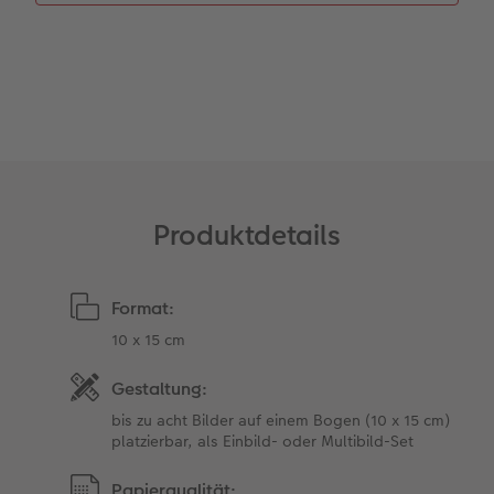
Gestaltungsideen
CEWE myPhotos
Mehrteiler
Digitale Grußkarte
CEWE Geschenkgutschein
CEWE Community
Anleitungen & Hilfe
Neuheiten
im Wunschformat
CEWE myPhotos
CEWE myPhotos
Neuheiten
Neuheiten
Extras
Materialmuster-Set
Neuheiten
Neuheiten
Neuheiten
Produktdetails
Extras
Format:
10 x 15 cm
Gestaltung:
bis zu acht Bilder auf einem Bogen (10 x 15 cm)
platzierbar, als Einbild- oder Multibild-Set
Papierqualität: