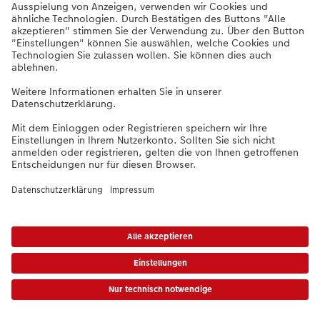
Unternehmen
Sortiment
Weitere Produkte
Bei Fragen zu Produkten oder der Bestellung können Sie uns gern anrufen:
0441 18131911
Mo. bis Sa.: 8:00 – 20:00 Uhr und So.: 10:00 – 18:00 Uhr
* Unverbindliche Preisempfehlung. Die Preise gelten inkl. MwSt. zzgl. Versandkosten (ggf. anfallend auch bei
Filialabholung) gem.
Preisliste
Das abgebildete Produkt hat ggfs. einen höheren Preis.
|
AGB
|
Datenschutz
|
Impressum
|
Vertrag widerrufen