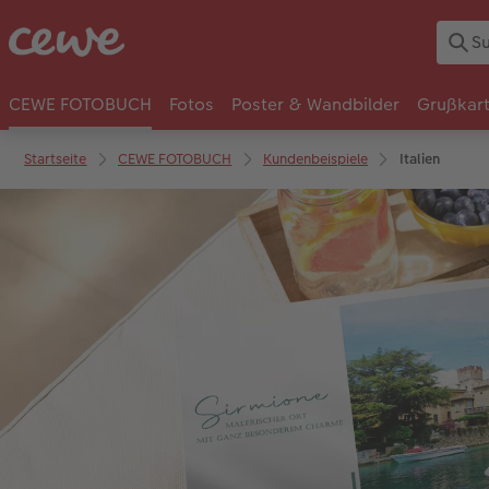
CEWE FOTOBUCH
Fotos
Poster & Wandbilder
Grußkar
Startseite
CEWE FOTOBUCH
Kundenbeispiele
Italien