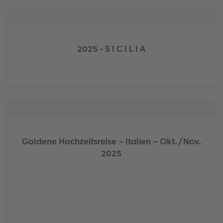
2025 - S I C I L I A
Goldene Hochzeitsreise – Italien – Okt./Nov.
2025