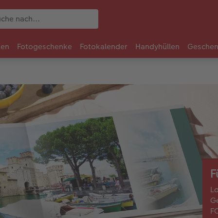
ten
Fotogeschenke
Fotokalender
Handyhüllen
Geschen
F
La
Ge
F