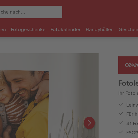
ten
Fotogeschenke
Fotokalender
Handyhüllen
Geschen
Fotol
Ihr Foto
Lein
Für 
41 Fo
FSC® 