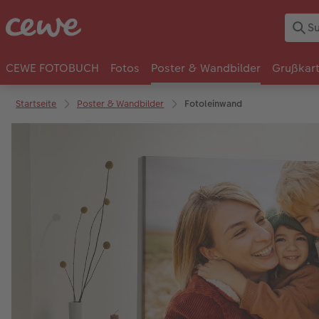
CEWE FOTOBUCH
Fotos
Poster & Wandbilder
Grußkar
Startseite
Poster & Wandbilder
Fotoleinwand