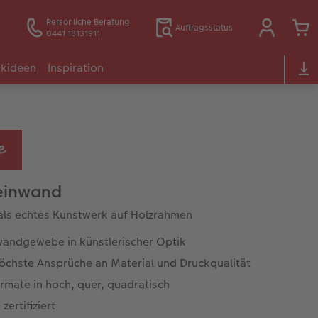
Persönliche Beratung
Auftragsstatus
0441 18131911
kideen
Inspiration
einwand
 als echtes Kunstwerk auf Holzrahmen
wandgewebe in künstlerischer Optik
höchste Ansprüche an Material und Druckqualität
rmate in hoch, quer, quadratisch
zertifiziert