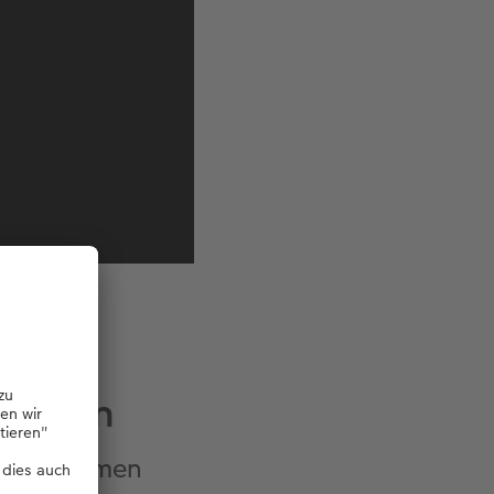
mension
fugenrahmen