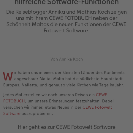
hilfreiche Software-Funktionen
en
Jahrbuch gestalten
Bilderboxen
Fotocollage
Dankeskarten Kommunion
Textilien
Wandkalender mit Design
Max Case
nachhaltiger Schenken
Liebe schenken
Die Reiseblogger Annika und Mathias Koch zeigen
CEWE FOTOBUCH Kids
Premium Poster
Photo Streetmap Poster
Dankeskarten
Schule & Büro
NEU: Wandkalender Fineline
Smartflip
Danke sagen
Fototipps
uns mit ihrem CEWE FOTOBUCH neben der
Schönheit Maltas die neuen Funktionen der CEWE
Fotowelt Software.
Panoramaseite
Filmentwicklung
Acrylglas
Urlaubsgrüße
Foto-Geschenkbox
Kalender-Kundenbeispiele
PopGrip
Liebe schenken
Gestaltungsideen
 & App
Schuber
Fotosticker
Alu-Dibond
Weitere Anlässe
Art Prints
Neuheiten
Cardholder
Geburtstagsgeschenke
Anleitungen und Hilfe
Designvorlagen
Fotosets
Foto auf Holz
Papierqualitäten
Handyhüllen
Extras
CEWE myPhotos
Kundenbeispiele
Hochzeit
Von Annika Koch
W
ir haben uns in eines der kleinsten Länder des Kontinents
Foto-Kochbuch
Sofortfotos
Hartschaum
Klappkarten
Faber-Castell
CEWE myPhotos
Neuheiten
Neuheiten
Baby
angeschaut: Malta! Malta hat die südlichste Hauptstadt
Europas, Valletta, und genauso viele Kirchen wie Tage im Jahr.
Kundenbeispiele
Passbild
Gallery Print
Fotokarten
Fotokalender
Familie
Jedes Mal erstellen wir nach unseren Reisen ein
CEWE
FOTOBUCH
, um unsere Erinnerungen festzuhalten. Dabei
Webinare & VHS
Scan-Service
hexxas
Postkarten
Haustierwelt
Geburtstag
versuchen wir immer, etwas Neues in der
CEWE Fotowelt
Software
auszuprobieren.
CEWE Forum
Sofortsticker
Willkommensschild
Karte mit Einsteckfoto
Geschenkideen
Fotowettbewerbe
Hier geht es zur CEWE Fotowelt Software
CEWE myPhotos
Analog Services
Wandgestaltung
Einzelkarten
Kundenbeispiele
Faszination Fotografie