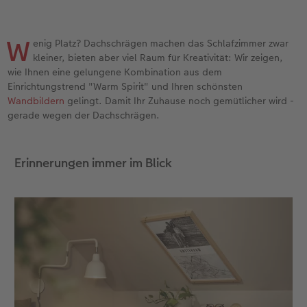
Gestaltungsideen
CEWE myPhotos
Mehrteiler
Digitale Grußkarte
CEWE Geschenkgutschein
CEWE Community
W
enig Platz? Dachschrägen machen das Schlafzimmer zwar
kleiner, bieten aber viel Raum für Kreativität: Wir zeigen,
Anleitungen & Hilfe
Neuheiten
im Wunschformat
CEWE myPhotos
CEWE myPhotos
Neuheiten
wie Ihnen eine gelungene Kombination aus dem
Einrichtungstrend "Warm Spirit" und Ihren schönsten
Neuheiten
Extras
Materialmuster-Set
Neuheiten
Neuheiten
Wandbildern
gelingt. Damit Ihr Zuhause noch gemütlicher wird -
gerade wegen der Dachschrägen.
Neuheiten
Extras
Erinnerungen immer im Blick