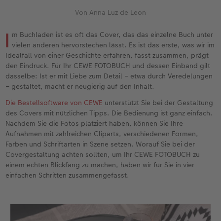
en
Jahrbuch gestalten
Bilderboxen
Fotocollage
Dankeskarten Kommunion
Textilien
Wandkalender mit Design
Max Case
nachhaltiger Schenken
Liebe schenken
Von Anna Luz de Leon
CEWE FOTOBUCH Kids
Premium Poster
Photo Streetmap Poster
Dankeskarten
Schule & Büro
NEU: Wandkalender Fineline
Smartflip
Danke sagen
Fototipps
I
m Buchladen ist es oft das Cover, das das einzelne Buch unter
vielen anderen hervorstechen lässt. Es ist das erste, was wir im
Panoramaseite
Filmentwicklung
Acrylglas
Urlaubsgrüße
Foto-Geschenkbox
Kalender-Kundenbeispiele
PopGrip
Liebe schenken
Gestaltungsideen
Idealfall von einer Geschichte erfahren, fasst zusammen, prägt
 & App
den Eindruck. Für Ihr CEWE FOTOBUCH und dessen Einband gilt
Schuber
Fotosticker
Alu-Dibond
Weitere Anlässe
Art Prints
Neuheiten
Cardholder
Geburtstagsgeschenke
Anleitungen und Hilfe
dasselbe: Ist er mit Liebe zum Detail – etwa durch Veredelungen
– gestaltet, macht er neugierig auf den Inhalt.
Designvorlagen
Fotosets
Foto auf Holz
Papierqualitäten
Handyhüllen
Extras
CEWE myPhotos
Kundenbeispiele
Hochzeit
Die Bestellsoftware von CEWE
unterstützt Sie bei der Gestaltung
des Covers mit nützlichen Tipps. Die Bedienung ist ganz einfach.
Foto-Kochbuch
Sofortfotos
Hartschaum
Klappkarten
Faber-Castell
CEWE myPhotos
Neuheiten
Neuheiten
Baby
Nachdem Sie die Fotos platziert haben, können Sie Ihre
Aufnahmen mit zahlreichen Cliparts, verschiedenen Formen,
Farben und Schriftarten in Szene setzen. Worauf Sie bei der
Kundenbeispiele
Passbild
Gallery Print
Fotokarten
Fotokalender
Familie
Covergestaltung achten sollten, um Ihr CEWE FOTOBUCH zu
einem echten Blickfang zu machen, haben wir für Sie in vier
Webinare & VHS
Scan-Service
hexxas
Postkarten
Haustierwelt
Geburtstag
einfachen Schritten zusammengefasst.
CEWE Forum
Sofortsticker
Willkommensschild
Karte mit Einsteckfoto
Geschenkideen
Fotowettbewerbe
CEWE myPhotos
Analog Services
Wandgestaltung
Einzelkarten
Kundenbeispiele
Faszination Fotografie