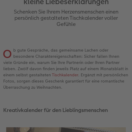
kleine Liebeserklärungen
en
Jahrbuch gestalten
Bilderboxen
Fotocollage
Dankeskarten Kommunion
Textilien
Wandkalender mit Design
Max Case
nachhaltiger Schenken
Liebe schenken
Schenken Sie Ihrem Herzensmenschen einen
CEWE FOTOBUCH Kids
Premium Poster
Photo Streetmap Poster
Dankeskarten
Schule & Büro
NEU: Wandkalender Fineline
Smartflip
Danke sagen
Fototipps
persönlich gestalteten Tischkalender voller
Gefühle
Panoramaseite
Filmentwicklung
Acrylglas
Urlaubsgrüße
Foto-Geschenkbox
Kalender-Kundenbeispiele
PopGrip
Liebe schenken
Gestaltungsideen
 & App
Schuber
Fotosticker
Alu-Dibond
Weitere Anlässe
Art Prints
Neuheiten
Cardholder
Geburtstagsgeschenke
Anleitungen und Hilfe
O
b gute Gespräche, das gemeinsame Lachen oder
besondere Charaktereigenschaften: Sicher fallen Ihnen
Designvorlagen
Fotosets
Foto auf Holz
Papierqualitäten
Handyhüllen
Extras
CEWE myPhotos
Kundenbeispiele
Hochzeit
viele Gründe ein, warum Sie Ihre Partnerin oder Ihren Partner
lieben. Zwölf davon finden jeweils Platz auf einem Monatsblatt in
Foto-Kochbuch
Sofortfotos
Hartschaum
Klappkarten
Faber-Castell
CEWE myPhotos
Neuheiten
Neuheiten
Baby
einem selbst gestalteten
Tischkalender
. Ergänzt mit persönlichen
Fotos, sorgen dieses Geschenk garantiert für eine romantische
Kundenbeispiele
Passbild
Gallery Print
Fotokarten
Fotokalender
Familie
Überraschung zu Weihnachten.
Webinare & VHS
Scan-Service
hexxas
Postkarten
Haustierwelt
Geburtstag
Kreativkalender für den Lieblingsmenschen
CEWE Forum
Sofortsticker
Willkommensschild
Karte mit Einsteckfoto
Geschenkideen
Fotowettbewerbe
CEWE myPhotos
Analog Services
Wandgestaltung
Einzelkarten
Kundenbeispiele
Faszination Fotografie