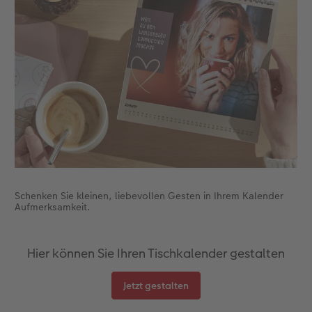
Gestaltungsideen
CEWE myPhotos
Mehrteiler
Digitale Grußkarte
CEWE Geschenkgutschein
CEWE Community
Anleitungen & Hilfe
Neuheiten
im Wunschformat
CEWE myPhotos
CEWE myPhotos
Neuheiten
Neuheiten
Extras
Materialmuster-Set
Neuheiten
Neuheiten
Neuheiten
Extras
Schenken Sie kleinen, liebevollen Gesten in Ihrem Kalender
Aufmerksamkeit.
Hier können Sie Ihren Tischkalender gestalten
Jetzt gestalten