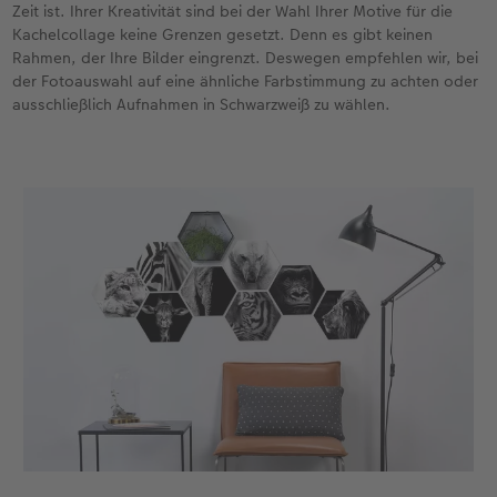
Zeit ist. Ihrer Kreativität sind bei der Wahl Ihrer Motive für die
Kachelcollage keine Grenzen gesetzt. Denn es gibt keinen
Gestaltungsideen
CEWE myPhotos
Mehrteiler
Digitale Grußkarte
CEWE Geschenkgutschein
CEWE Community
Rahmen, der Ihre Bilder eingrenzt. Deswegen empfehlen wir, bei
der Fotoauswahl auf eine ähnliche Farbstimmung zu achten oder
Anleitungen & Hilfe
Neuheiten
im Wunschformat
CEWE myPhotos
CEWE myPhotos
Neuheiten
ausschließlich Aufnahmen in Schwarzweiß zu wählen.
Neuheiten
Extras
Materialmuster-Set
Neuheiten
Neuheiten
Neuheiten
Extras