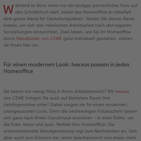
en
Jahrbuch gestalten
Bilderboxen
Fotocollage
Dankeskarten Kommunion
Textilien
Wandkalender mit Design
Max Case
nachhaltiger Schenken
Liebe schenken
W
ährend im Büro meist nur ein einziges persönliches Foto auf
den Schreibtisch darf, bietet das Homeoffice im Idealfall
CEWE FOTOBUCH Kids
Premium Poster
Photo Streetmap Poster
Dankeskarten
Schule & Büro
NEU: Wandkalender Fineline
Smartflip
Danke sagen
Fototipps
eine ganze Wand für Gestaltungsideen. Nutzen Sie diesen Raum
kreativ, um sich den heimischen Arbeitsplatz nach den eigenen
Vorstellungen einzurichten. Zwei Ideen, wie Sie Ihr Homeoffice
Panoramaseite
Filmentwicklung
Acrylglas
Urlaubsgrüße
Foto-Geschenkbox
Kalender-Kundenbeispiele
PopGrip
Liebe schenken
Gestaltungsideen
 & App
durch
Wandbilder von CEWE
ganz individuell gestalten, stellen
wir Ihnen hier vor.
Schuber
Fotosticker
Alu-Dibond
Weitere Anlässe
Art Prints
Neuheiten
Cardholder
Geburtstagsgeschenke
Anleitungen und Hilfe
Designvorlagen
Fotosets
Foto auf Holz
Papierqualitäten
Handyhüllen
Extras
CEWE myPhotos
Kundenbeispiele
Hochzeit
Für einen modernen Look: hexxas passen in jedes
Homeoffice
Foto-Kochbuch
Sofortfotos
Hartschaum
Klappkarten
Faber-Castell
CEWE myPhotos
Neuheiten
Neuheiten
Baby
Sie haben nur wenig Platz in Ihrem Arbeitsbereich? Mit
hexxas
Kundenbeispiele
Passbild
Gallery Print
Fotokarten
Fotokalender
Familie
von CEWE bringen Sie auch auf kleinstem Raum Ihre
Lieblingsmotive unter! Dabei sorgen sie für einen modernen,
Webinare & VHS
Scan-Service
hexxas
Postkarten
Haustierwelt
Geburtstag
unangepassten Look. Denn die sechseckigen Fotokacheln lassen
sich ganz nach Ihrem Geschmack anordnen – in einer Reihe, um
CEWE Forum
Sofortsticker
Willkommensschild
Karte mit Einsteckfoto
Geschenkideen
Fotowettbewerbe
die Ecke, kreuz und quer. Perfekt fürs Homeoffice: Die
unkonventionelle Wandgestaltung regt zum Nachdenken an, lädt
aber auch zum Erinnern ein, wenn zwischendurch mal etwas mehr
CEWE myPhotos
Analog Services
Wandgestaltung
Einzelkarten
Kundenbeispiele
Faszination Fotografie