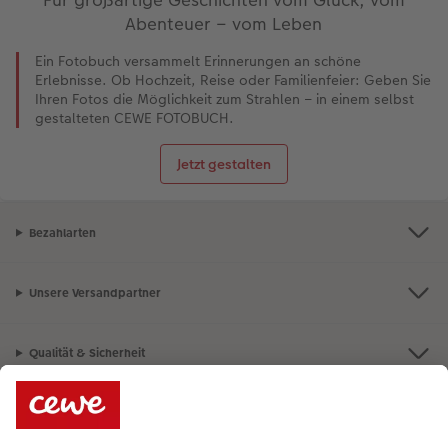
Für großartige Geschichten vom Glück, vom
Abenteuer – vom Leben
Ein Fotobuch versammelt Erinnerungen an schöne
Erlebnisse. Ob Hochzeit, Reise oder Familienfeier: Geben Sie
Ihren Fotos die Möglichkeit zum Strahlen – in einem selbst
gestalteten CEWE FOTOBUCH.
Jetzt gestalten
Bezahlarten
Unsere Versandpartner
Qualität & Sicherheit
Nachhaltigkeit bei CEWE