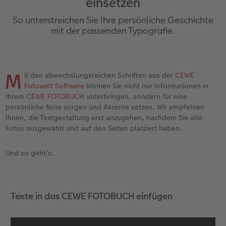
einsetzen
en
Jahrbuch gestalten
Bilderboxen
Fotocollage
Dankeskarten Kommunion
Textilien
Wandkalender mit Design
Max Case
nachhaltiger Schenken
Liebe schenken
So unterstreichen Sie Ihre persönliche Geschichte
CEWE FOTOBUCH Kids
Premium Poster
Photo Streetmap Poster
Dankeskarten
Schule & Büro
NEU: Wandkalender Fineline
Smartflip
Danke sagen
Fototipps
mit der passenden Typografie.
Panoramaseite
Filmentwicklung
Acrylglas
Urlaubsgrüße
Foto-Geschenkbox
Kalender-Kundenbeispiele
PopGrip
Liebe schenken
Gestaltungsideen
 & App
M
it den abwechslungsreichen Schriften aus der
CEWE
Schuber
Fotosticker
Alu-Dibond
Weitere Anlässe
Art Prints
Neuheiten
Cardholder
Geburtstagsgeschenke
Anleitungen und Hilfe
Fotowelt Software
können Sie nicht nur Informationen in
Ihrem
CEWE FOTOBUCH
unterbringen, sondern für eine
Designvorlagen
Fotosets
Foto auf Holz
Papierqualitäten
Handyhüllen
Extras
CEWE myPhotos
Kundenbeispiele
Hochzeit
persönliche Note sorgen und Akzente setzen. Wir empfehlen
Ihnen, die Textgestaltung erst anzugehen, nachdem Sie alle
Foto-Kochbuch
Sofortfotos
Hartschaum
Klappkarten
Faber-Castell
CEWE myPhotos
Neuheiten
Neuheiten
Baby
Fotos ausgewählt und auf den Seiten platziert haben.
Kundenbeispiele
Passbild
Gallery Print
Fotokarten
Fotokalender
Familie
Und so geht’s:
Webinare & VHS
Scan-Service
hexxas
Postkarten
Haustierwelt
Geburtstag
Texte in das CEWE FOTOBUCH einfügen
CEWE Forum
Sofortsticker
Willkommensschild
Karte mit Einsteckfoto
Geschenkideen
Fotowettbewerbe
CEWE myPhotos
Analog Services
Wandgestaltung
Einzelkarten
Kundenbeispiele
Faszination Fotografie