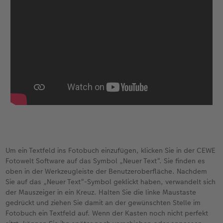
Gestaltungsideen
CEWE myPhotos
Mehrteiler
Digitale Grußkarte
CEWE Geschenkgutschein
CEWE Community
Anleitungen & Hilfe
Neuheiten
im Wunschformat
CEWE myPhotos
CEWE myPhotos
Neuheiten
Neuheiten
Extras
Materialmuster-Set
Neuheiten
Neuheiten
Neuheiten
Extras
Um ein Textfeld ins Fotobuch einzufügen, klicken Sie in der CEWE
Fotowelt Software auf das Symbol „Neuer Text“. Sie finden es
oben in der Werkzeugleiste der Benutzeroberfläche. Nachdem
Sie auf das „Neuer Text“-Symbol geklickt haben, verwandelt sich
der Mauszeiger in ein Kreuz. Halten Sie die linke Maustaste
gedrückt und ziehen Sie damit an der gewünschten Stelle im
Fotobuch ein Textfeld auf. Wenn der Kasten noch nicht perfekt