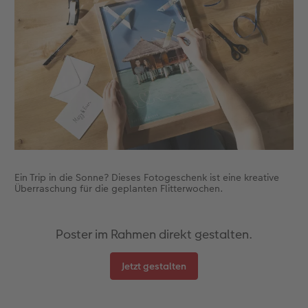
Gestaltungsideen
CEWE myPhotos
Mehrteiler
Digitale Grußkarte
CEWE Geschenkgutschein
CEWE Community
Anleitungen & Hilfe
Neuheiten
im Wunschformat
CEWE myPhotos
CEWE myPhotos
Neuheiten
Neuheiten
Extras
Materialmuster-Set
Neuheiten
Neuheiten
Neuheiten
Extras
Ein Trip in die Sonne? Dieses Fotogeschenk ist eine kreative
Überraschung für die geplanten Flitterwochen.
Poster im Rahmen direkt gestalten.
Jetzt gestalten