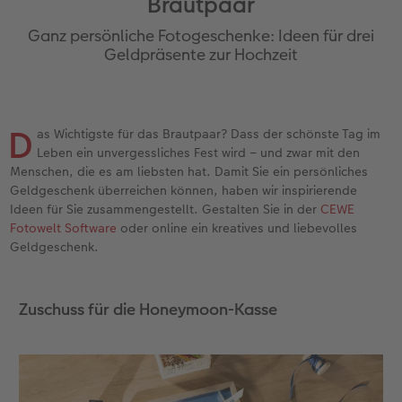
Brautpaar
en
Jahrbuch gestalten
Bilderboxen
Fotocollage
Dankeskarten Kommunion
Textilien
Wandkalender mit Design
Max Case
nachhaltiger Schenken
Liebe schenken
Ganz persönliche Fotogeschenke: Ideen für drei
CEWE FOTOBUCH Kids
Premium Poster
Photo Streetmap Poster
Dankeskarten
Schule & Büro
NEU: Wandkalender Fineline
Smartflip
Danke sagen
Fototipps
Geldpräsente zur Hochzeit
Panoramaseite
Filmentwicklung
Acrylglas
Urlaubsgrüße
Foto-Geschenkbox
Kalender-Kundenbeispiele
PopGrip
Liebe schenken
Gestaltungsideen
 & App
D
as Wichtigste für das Brautpaar? Dass der schönste Tag im
Schuber
Fotosticker
Alu-Dibond
Weitere Anlässe
Art Prints
Neuheiten
Cardholder
Geburtstagsgeschenke
Anleitungen und Hilfe
Leben ein unvergessliches Fest wird – und zwar mit den
Menschen, die es am liebsten hat. Damit Sie ein persönliches
Designvorlagen
Fotosets
Foto auf Holz
Papierqualitäten
Handyhüllen
Extras
CEWE myPhotos
Kundenbeispiele
Hochzeit
Geldgeschenk überreichen können, haben wir inspirierende
Ideen für Sie zusammengestellt. Gestalten Sie in der
CEWE
Foto-Kochbuch
Sofortfotos
Hartschaum
Klappkarten
Faber-Castell
CEWE myPhotos
Neuheiten
Neuheiten
Baby
Fotowelt Software
oder online ein kreatives und liebevolles
Geldgeschenk.
Kundenbeispiele
Passbild
Gallery Print
Fotokarten
Fotokalender
Familie
Zuschuss für die Honeymoon-Kasse
Webinare & VHS
Scan-Service
hexxas
Postkarten
Haustierwelt
Geburtstag
CEWE Forum
Sofortsticker
Willkommensschild
Karte mit Einsteckfoto
Geschenkideen
Fotowettbewerbe
CEWE myPhotos
Analog Services
Wandgestaltung
Einzelkarten
Kundenbeispiele
Faszination Fotografie