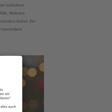
ner schlichten
üllt. Mehrere
sonders lecker. Ein
er besondere