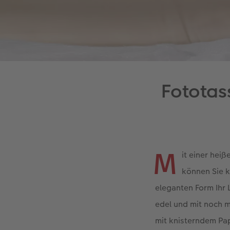
Fototass
M
it einer he
können Sie 
eleganten Form Ihr 
edel und mit noch m
mit knisterndem Pa