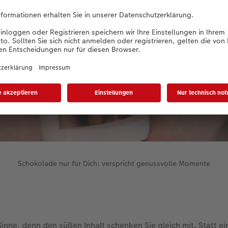
Schokolade nur für Dich: verspricht genussvolle Momente
Sinne, denn den süßen Inhalt schenken Sie gleich mit. Statt ei