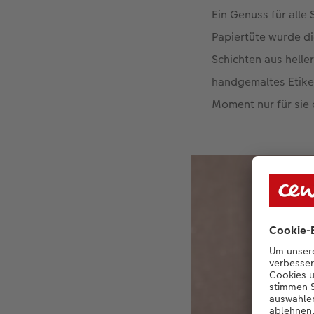
Ein Genuss für alle 
Papiertüte wurde d
Schichten aus hell
handgemaltes Etike
Moment nur für sie o