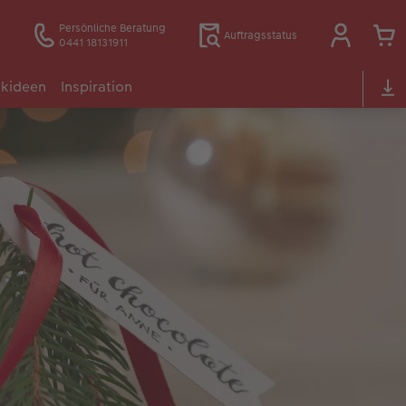
Persönliche Beratung
Auftragsstatus
0441 18131911
kideen
Inspiration