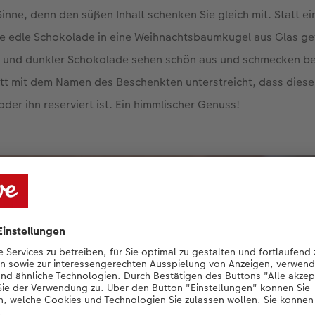
Sinne, denn den süßen Inhalt schenken Sie gleich mit. Statt ei
ie edle Schokolade in eine Weihnachtsbaumkugel aus Glas gef
er und dunkler Schokolade sehen schön aus und schmecken be
tt mit dem Namen des Beschenkten unterstreicht, dass dies
der ihn reserviert ist. Ein himmlischer Genuss!