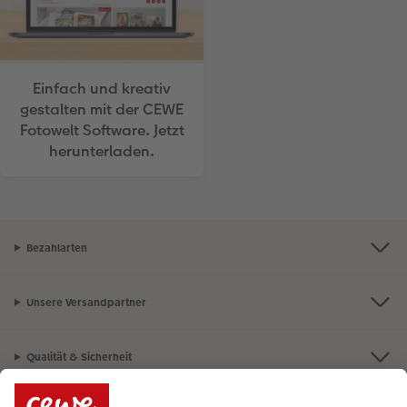
Einfach und kreativ
gestalten mit der CEWE
Fotowelt Software. Jetzt
herunterladen.
Bezahlarten
Unsere Versandpartner
Qualität & Sicherheit