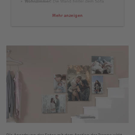
Wohnzimmer:
Die Wand hinter dem Sofa
bietet eine schöne Bühne für Ihre besten
Fotos. Hier blicken nicht nur Sie und Ihre
Mehr anzeigen
Familie auf die Bilderwand, sondern auch
Ihre Gäste. Beliebte Motive an dieser Stelle
sind Fotos von Geburtstagen, Ihrer Hochzeit
oder Alltagsmomenten.
Schlafzimmer:
Hinter dem Bett findet sich der
ideale Ort, um sehr persönliche Augenblicke
auszustellen. Dazu gehören zum Beispiel
Schwangerschafts- und Babyfotos oder auch
Bilder vom letzten Badeurlaub.
Flur:
Auch im Durchgangsbereich der
Wohnung lässt sich eine Fotowand kreativ
gestalten. Flurwände haben viel Platz für
umfangreiche Arrangements mit
Dekorationen. Wählen Sie hierfür die
Favoriten Ihrer Reisen, Feiern oder auch
schlichten Momentaufnahmen aus.
Treppenaufgang:
Die Schräge der Treppe
Die Anordnung der Fotos mit dem Anstieg der Treppe wirkt