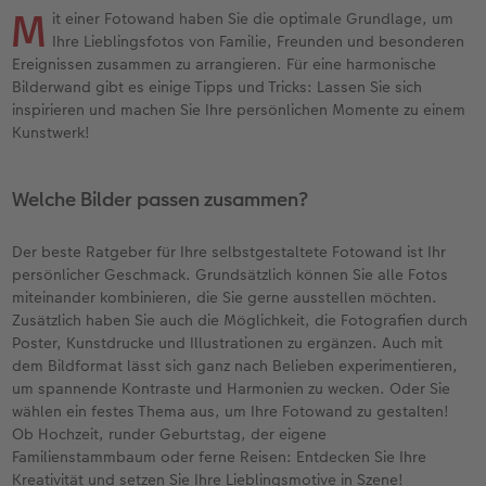
en
Jahrbuch gestalten
Bilderboxen
Fotocollage
Dankeskarten Kommunion
Textilien
Wandkalender mit Design
Max Case
nachhaltiger Schenken
Liebe schenken
M
it einer Fotowand haben Sie die optimale Grundlage, um
Ihre Lieblingsfotos von Familie, Freunden und besonderen
CEWE FOTOBUCH Kids
Premium Poster
Photo Streetmap Poster
Dankeskarten
Schule & Büro
NEU: Wandkalender Fineline
Smartflip
Danke sagen
Fototipps
Ereignissen zusammen zu arrangieren. Für eine harmonische
Bilderwand gibt es einige Tipps und Tricks: Lassen Sie sich
inspirieren und machen Sie Ihre persönlichen Momente zu einem
Panoramaseite
Filmentwicklung
Acrylglas
Urlaubsgrüße
Foto-Geschenkbox
Kalender-Kundenbeispiele
PopGrip
Liebe schenken
Gestaltungsideen
 & App
Kunstwerk!
Schuber
Fotosticker
Alu-Dibond
Weitere Anlässe
Art Prints
Neuheiten
Cardholder
Geburtstagsgeschenke
Anleitungen und Hilfe
Welche Bilder passen zusammen?
Designvorlagen
Fotosets
Foto auf Holz
Papierqualitäten
Handyhüllen
Extras
CEWE myPhotos
Kundenbeispiele
Hochzeit
Der beste Ratgeber für Ihre selbstgestaltete Fotowand ist Ihr
Foto-Kochbuch
Sofortfotos
Hartschaum
Klappkarten
Faber-Castell
CEWE myPhotos
Neuheiten
Neuheiten
Baby
persönlicher Geschmack. Grundsätzlich können Sie alle Fotos
miteinander kombinieren, die Sie gerne ausstellen möchten.
Zusätzlich haben Sie auch die Möglichkeit, die Fotografien durch
Kundenbeispiele
Passbild
Gallery Print
Fotokarten
Fotokalender
Familie
Poster, Kunstdrucke und Illustrationen zu ergänzen. Auch mit
dem Bildformat lässt sich ganz nach Belieben experimentieren,
Webinare & VHS
Scan-Service
hexxas
Postkarten
Haustierwelt
Geburtstag
um spannende Kontraste und Harmonien zu wecken. Oder Sie
wählen ein festes Thema aus, um Ihre Fotowand zu gestalten!
CEWE Forum
Sofortsticker
Willkommensschild
Karte mit Einsteckfoto
Geschenkideen
Fotowettbewerbe
Ob Hochzeit, runder Geburtstag, der eigene
Familienstammbaum oder ferne Reisen: Entdecken Sie Ihre
CEWE myPhotos
Analog Services
Wandgestaltung
Einzelkarten
Kundenbeispiele
Faszination Fotografie
Kreativität und setzen Sie Ihre Lieblingsmotive in Szene!