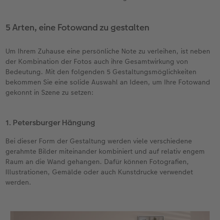
Gestaltungsideen
CEWE myPhotos
Mehrteiler
Digitale Grußkarte
CEWE Geschenkgutschein
CEWE Community
5 Arten, eine Fotowand zu gestalten
Anleitungen & Hilfe
Neuheiten
im Wunschformat
CEWE myPhotos
CEWE myPhotos
Neuheiten
Um Ihrem Zuhause eine persönliche Note zu verleihen, ist neben
der Kombination der Fotos auch ihre Gesamtwirkung von
Neuheiten
Extras
Materialmuster-Set
Neuheiten
Neuheiten
Bedeutung. Mit den folgenden 5 Gestaltungsmöglichkeiten
bekommen Sie eine solide Auswahl an Ideen, um Ihre Fotowand
Neuheiten
gekonnt in Szene zu setzen:
Extras
1. Petersburger Hängung
Bei dieser Form der Gestaltung werden viele verschiedene
gerahmte Bilder miteinander kombiniert und auf relativ engem
Raum an die Wand gehangen. Dafür können Fotografien,
Illustrationen, Gemälde oder auch Kunstdrucke verwendet
werden.