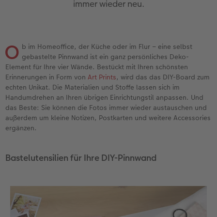
immer wieder neu.
en
Jahrbuch gestalten
Bilderboxen
Fotocollage
Dankeskarten Kommunion
Textilien
Wandkalender mit Design
Max Case
nachhaltiger Schenken
Liebe schenken
CEWE FOTOBUCH Kids
Premium Poster
Photo Streetmap Poster
Dankeskarten
Schule & Büro
NEU: Wandkalender Fineline
Smartflip
Danke sagen
Fototipps
O
b im Homeoffice, der Küche oder im Flur – eine selbst
Panoramaseite
Filmentwicklung
Acrylglas
Urlaubsgrüße
Foto-Geschenkbox
Kalender-Kundenbeispiele
PopGrip
Liebe schenken
Gestaltungsideen
gebastelte Pinnwand ist ein ganz persönliches Deko-
 & App
Element für Ihre vier Wände. Bestückt mit Ihren schönsten
Schuber
Fotosticker
Alu-Dibond
Weitere Anlässe
Art Prints
Neuheiten
Cardholder
Geburtstagsgeschenke
Anleitungen und Hilfe
Erinnerungen in Form von
Art Prints
, wird das das DIY-Board zum
echten Unikat. Die Materialien und Stoffe lassen sich im
Designvorlagen
Fotosets
Foto auf Holz
Papierqualitäten
Handyhüllen
Extras
CEWE myPhotos
Kundenbeispiele
Hochzeit
Handumdrehen an Ihren übrigen Einrichtungstil anpassen. Und
das Beste: Sie können die Fotos immer wieder austauschen und
außerdem um kleine Notizen, Postkarten und weitere Accessories
Foto-Kochbuch
Sofortfotos
Hartschaum
Klappkarten
Faber-Castell
CEWE myPhotos
Neuheiten
Neuheiten
Baby
ergänzen.
Kundenbeispiele
Passbild
Gallery Print
Fotokarten
Fotokalender
Familie
Bastelutensilien für Ihre DIY-Pinnwand
Webinare & VHS
Scan-Service
hexxas
Postkarten
Haustierwelt
Geburtstag
CEWE Forum
Sofortsticker
Willkommensschild
Karte mit Einsteckfoto
Geschenkideen
Fotowettbewerbe
CEWE myPhotos
Analog Services
Wandgestaltung
Einzelkarten
Kundenbeispiele
Faszination Fotografie