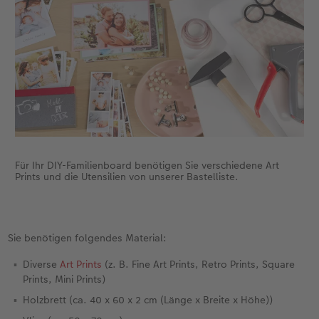
Gestaltungsideen
CEWE myPhotos
Mehrteiler
Digitale Grußkarte
CEWE Geschenkgutschein
CEWE Community
Anleitungen & Hilfe
Neuheiten
im Wunschformat
CEWE myPhotos
CEWE myPhotos
Neuheiten
Neuheiten
Extras
Materialmuster-Set
Neuheiten
Neuheiten
Neuheiten
Extras
Für Ihr DIY-Familienboard benötigen Sie verschiedene Art
Prints und die Utensilien von unserer Bastelliste.
Sie benötigen folgendes Material:
Diverse
Art Prints
(z. B. Fine Art Prints, Retro Prints, Square
Prints, Mini Prints)
Holzbrett (ca. 40 x 60 x 2 cm (Länge x Breite x Höhe))