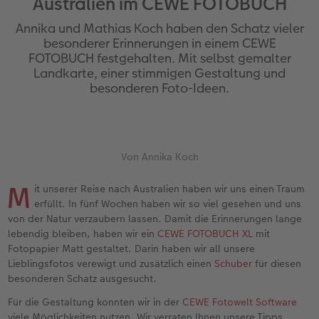
Australien im CEWE FOTOBUCH
en
Jahrbuch gestalten
Bilderboxen
Fotocollage
Dankeskarten Kommunion
Textilien
Wandkalender mit Design
Max Case
nachhaltiger Schenken
Liebe schenken
Annika und Mathias Koch haben den Schatz vieler
CEWE FOTOBUCH Kids
Premium Poster
Photo Streetmap Poster
Dankeskarten
Schule & Büro
NEU: Wandkalender Fineline
Smartflip
Danke sagen
Fototipps
besonderer Erinnerungen in einem CEWE
FOTOBUCH festgehalten. Mit selbst gemalter
Landkarte, einer stimmigen Gestaltung und
Panoramaseite
Filmentwicklung
Acrylglas
Urlaubsgrüße
Foto-Geschenkbox
Kalender-Kundenbeispiele
PopGrip
Liebe schenken
Gestaltungsideen
 & App
besonderen Foto-Ideen.
Schuber
Fotosticker
Alu-Dibond
Weitere Anlässe
Art Prints
Neuheiten
Cardholder
Geburtstagsgeschenke
Anleitungen und Hilfe
Designvorlagen
Fotosets
Foto auf Holz
Papierqualitäten
Handyhüllen
Extras
CEWE myPhotos
Kundenbeispiele
Hochzeit
Von Annika Koch
Foto-Kochbuch
Sofortfotos
Hartschaum
Klappkarten
Faber-Castell
CEWE myPhotos
Neuheiten
Neuheiten
Baby
M
it unserer Reise nach Australien haben wir uns einen Traum
erfüllt. In fünf Wochen haben wir so viel gesehen und uns
Kundenbeispiele
Passbild
Gallery Print
Fotokarten
Fotokalender
Familie
von der Natur verzaubern lassen. Damit die Erinnerungen lange
lebendig bleiben, haben wir ein
CEWE FOTOBUCH XL
mit
Webinare & VHS
Scan-Service
hexxas
Postkarten
Haustierwelt
Geburtstag
Fotopapier Matt gestaltet. Darin haben wir all unsere
Lieblingsfotos verewigt und zusätzlich einen
Schuber
für diesen
CEWE Forum
Sofortsticker
Willkommensschild
Karte mit Einsteckfoto
Geschenkideen
Fotowettbewerbe
besonderen Schatz ausgesucht.
Für die Gestaltung konnten wir in der
CEWE Fotowelt Software
CEWE myPhotos
Analog Services
Wandgestaltung
Einzelkarten
Kundenbeispiele
Faszination Fotografie
viele Möglichkeiten nutzen. Wir verraten Ihnen unsere Tipps.