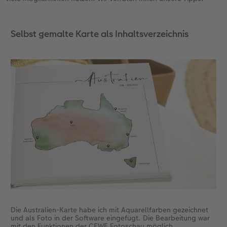
Gestaltungsideen
CEWE myPhotos
Mehrteiler
Digitale Grußkarte
CEWE Geschenkgutschein
CEWE Community
Selbst gemalte Karte als Inhaltsverzeichnis
Anleitungen & Hilfe
Neuheiten
im Wunschformat
CEWE myPhotos
CEWE myPhotos
Neuheiten
Neuheiten
Extras
Materialmuster-Set
Neuheiten
Neuheiten
Neuheiten
Extras
Die Australien-Karte habe ich mit Aquarellfarben gezeichnet
und als Foto in der Software eingefügt. Die Bearbeitung war
mit den Funktionen der CEWE Fotoschau möglich.