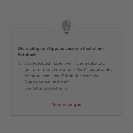
Die wichtigsten Tipps zu unserem Australien-
Fotobuch
Das Fotobuch haben wir in der Größe „XL“
gestaltet und „Fotopapier Matt“ ausgewählt.
So haben wir keine Falz in der Mitte der
Doppelseiten und mehr
Gestaltungsspielraum.
In der Gestaltung des Fotobuches lassen wir
den Fotos viel Raum zum Wirken, ebenso auf
Mehr anzeigen
der Titelseite.
Auf der Vorderseite zeigen wir unser absolutes
Lieblingsbild der Reise – in diesem Fall ein
Foto von uns beiden zum Sonnenaufgang am
Uluru.