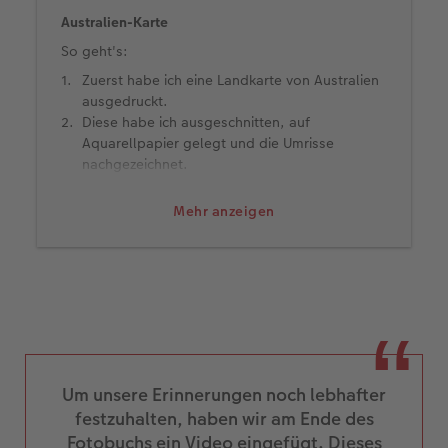
Australien-Karte
So geht's:
Zuerst habe ich eine Landkarte von Australien
ausgedruckt.
Diese habe ich ausgeschnitten, auf
Aquarellpapier gelegt und die Umrisse
nachgezeichnet.
Mit Aquarellfarben habe ich die Karte
ausgemalt und mit einem schwarzen Filzstift
Mehr anzeigen
die Kontur nachgezogen.
Nachdem die Karte getrocknet war, habe ich
sie abfotografiert.
Das Bild habe ich in der CEWE Fotowelt
Software in unser CEWE FOTOBUCH geladen.
Innerhalb der Software habe ich die Karte mit
der Freistell-Funktion der CEWE Fotoschau
freigestellt, sodass kein überflüssiges
Um unsere Erinnerungen noch lebhafter
Aquarellpapier zu sehen ist.
festzuhalten, haben wir am Ende des
In der Software habe ich die Karte noch etwas
bearbeitet, die Farben gesättigt und etwas
Fotobuchs ein Video eingefügt. Dieses