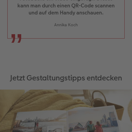
heller gestellt.
kann man durch einen QR-Code scannen
Jetzt kann die Karte beliebig oft kopiert und in
und auf dem Handy anschauen.
der Größe verändert werden, wie man es
braucht: zum Beispiel im Inhaltsverzeichnis
Annika Koch
oder auf dem Cover.
Jetzt Gestaltungstipps entdecken