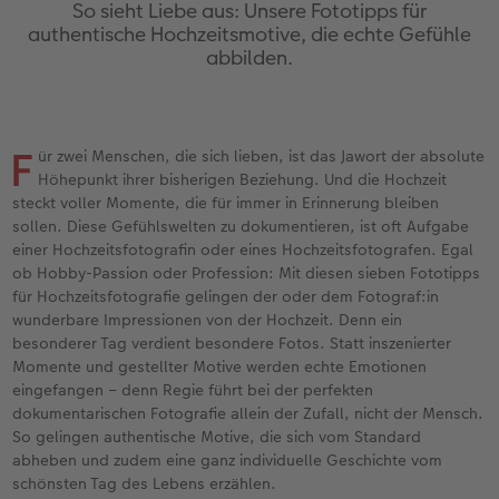
en
Jahrbuch gestalten
Bilderboxen
Fotocollage
Dankeskarten Kommunion
Textilien
Wandkalender mit Design
Max Case
nachhaltiger Schenken
Liebe schenken
So sieht Liebe aus: Unsere Fototipps für
authentische Hochzeitsmotive, die echte Gefühle
abbilden.
CEWE FOTOBUCH Kids
Premium Poster
Photo Streetmap Poster
Dankeskarten
Schule & Büro
NEU: Wandkalender Fineline
Smartflip
Danke sagen
Fototipps
Panoramaseite
Filmentwicklung
Acrylglas
Urlaubsgrüße
Foto-Geschenkbox
Kalender-Kundenbeispiele
PopGrip
Liebe schenken
Gestaltungsideen
 & App
F
ür zwei Menschen, die sich lieben, ist das Jawort der absolute
Schuber
Fotosticker
Alu-Dibond
Weitere Anlässe
Art Prints
Neuheiten
Cardholder
Geburtstagsgeschenke
Anleitungen und Hilfe
Höhepunkt ihrer bisherigen Beziehung. Und die Hochzeit
steckt voller Momente, die für immer in Erinnerung bleiben
Designvorlagen
Fotosets
Foto auf Holz
Papierqualitäten
Handyhüllen
Extras
CEWE myPhotos
Kundenbeispiele
Hochzeit
sollen. Diese Gefühlswelten zu dokumentieren, ist oft Aufgabe
einer Hochzeitsfotografin oder eines Hochzeitsfotografen. Egal
ob Hobby-Passion oder Profession: Mit diesen sieben Fototipps
Foto-Kochbuch
Sofortfotos
Hartschaum
Klappkarten
Faber-Castell
CEWE myPhotos
Neuheiten
Neuheiten
Baby
für Hochzeitsfotografie gelingen der oder dem Fotograf:in
wunderbare Impressionen von der Hochzeit. Denn ein
Kundenbeispiele
Passbild
Gallery Print
Fotokarten
Fotokalender
Familie
besonderer Tag verdient besondere Fotos. Statt inszenierter
Momente und gestellter Motive werden echte Emotionen
Webinare & VHS
Scan-Service
hexxas
Postkarten
Haustierwelt
Geburtstag
eingefangen – denn Regie führt bei der perfekten
dokumentarischen Fotografie allein der Zufall, nicht der Mensch.
CEWE Forum
Sofortsticker
Willkommensschild
Karte mit Einsteckfoto
Geschenkideen
Fotowettbewerbe
So gelingen authentische Motive, die sich vom Standard
abheben und zudem eine ganz individuelle Geschichte vom
schönsten Tag des Lebens erzählen.
CEWE myPhotos
Analog Services
Wandgestaltung
Einzelkarten
Kundenbeispiele
Faszination Fotografie