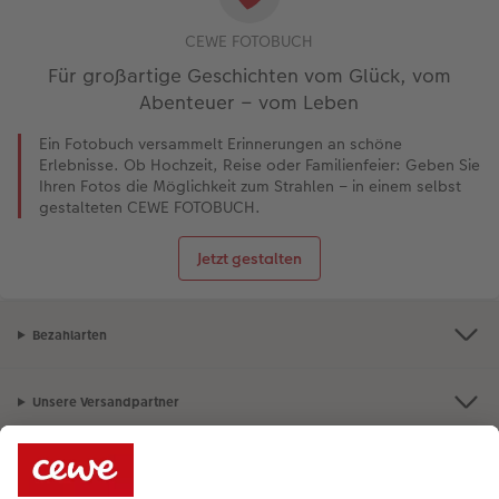
CEWE FOTOBUCH
Für großartige Geschichten vom Glück, vom
Abenteuer – vom Leben
Ein Fotobuch versammelt Erinnerungen an schöne
Erlebnisse. Ob Hochzeit, Reise oder Familienfeier: Geben Sie
Ihren Fotos die Möglichkeit zum Strahlen – in einem selbst
gestalteten CEWE FOTOBUCH.
Jetzt gestalten
Bezahlarten
Unsere Versandpartner
Qualität & Sicherheit