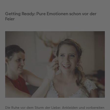
Gestaltungsideen
CEWE myPhotos
Mehrteiler
Digitale Grußkarte
CEWE Geschenkgutschein
CEWE Community
Getting Ready: Pure Emotionen schon vor der
Feier
Anleitungen & Hilfe
Neuheiten
im Wunschformat
CEWE myPhotos
CEWE myPhotos
Neuheiten
Neuheiten
Extras
Materialmuster-Set
Neuheiten
Neuheiten
Neuheiten
Extras
Die Ruhe vor dem Sturm der Liebe: Ankleiden und vorbereiten