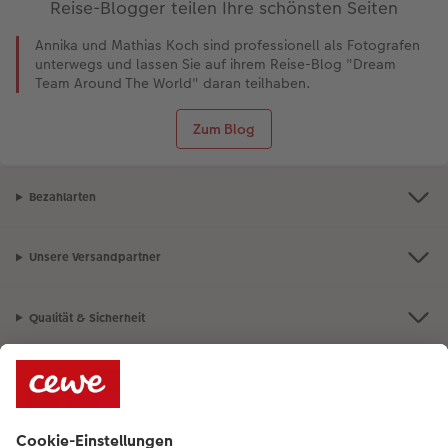
Reise-Blogger teilen Ihre schönsten Seiten
Annika und Mathias Koch sind professionell als Fotografen
unterwegs und lassen Sie auf ihrem Reise-Blog "Dream
Team Around The World" daran teilhaben.
Zum Blog
Bezahlarten
Unsere Versandpartner
Qualität & Sicherheit
Nachhaltigkeit bei CEWE
Service