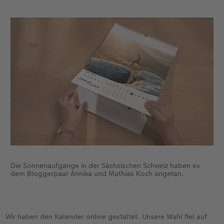
Gestaltungsideen
CEWE myPhotos
Mehrteiler
Digitale Grußkarte
CEWE Geschenkgutschein
CEWE Community
Anleitungen & Hilfe
Neuheiten
im Wunschformat
CEWE myPhotos
CEWE myPhotos
Neuheiten
Neuheiten
Extras
Materialmuster-Set
Neuheiten
Neuheiten
Neuheiten
Extras
Die Sonnenaufgänge in der Sächsischen Schweiz haben es
dem Bloggerpaar Annika und Mathias Koch angetan.
Wir haben den Kalender online gestaltet. Unsere Wahl fiel auf