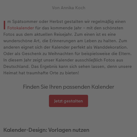
en
Jahrbuch gestalten
Bilderboxen
Fotocollage
Dankeskarten Kommunion
Textilien
Wandkalender mit Design
Max Case
nachhaltiger Schenken
Liebe schenken
Von Annika Koch
CEWE FOTOBUCH Kids
Premium Poster
Photo Streetmap Poster
Dankeskarten
Schule & Büro
NEU: Wandkalender Fineline
Smartflip
Danke sagen
Fototipps
I
m Spätsommer oder Herbst gestalten wir regelmäßig einen
Fotokalender
für das kommende Jahr – mit den schönsten
Panoramaseite
Filmentwicklung
Acrylglas
Urlaubsgrüße
Foto-Geschenkbox
Kalender-Kundenbeispiele
PopGrip
Liebe schenken
Gestaltungsideen
Fotos aus dem aktuellen Reisejahr. Zum einen ist es eine
 & App
wunderschöne Art, die Erinnerungen am Leben zu halten. Zum
Schuber
Fotosticker
Alu-Dibond
Weitere Anlässe
Art Prints
Neuheiten
Cardholder
Geburtstagsgeschenke
Anleitungen und Hilfe
anderen eignet sich der Kalender perfekt als Wanddekoration.
Oder als Geschenk zu Weihnachten für beispielsweise die Eltern.
In diesem Jahr zeigt unser Kalender ausschließlich Fotos aus
Designvorlagen
Fotosets
Foto auf Holz
Papierqualitäten
Handyhüllen
Extras
CEWE myPhotos
Kundenbeispiele
Hochzeit
Deutschland. Das Ergebnis kann sich sehen lassen, denn unsere
Heimat hat traumhafte Orte zu bieten!
Foto-Kochbuch
Sofortfotos
Hartschaum
Klappkarten
Faber-Castell
CEWE myPhotos
Neuheiten
Neuheiten
Baby
Finden Sie Ihren passenden Kalender
Kundenbeispiele
Passbild
Gallery Print
Fotokarten
Fotokalender
Familie
Jetzt gestalten
Webinare & VHS
Scan-Service
hexxas
Postkarten
Haustierwelt
Geburtstag
CEWE Forum
Sofortsticker
Willkommensschild
Karte mit Einsteckfoto
Geschenkideen
Fotowettbewerbe
Kalender-Design: Vorlagen nutzen
CEWE myPhotos
Analog Services
Wandgestaltung
Einzelkarten
Kundenbeispiele
Faszination Fotografie