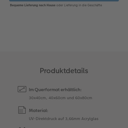
Gestaltungsideen
CEWE myPhotos
Mehrteiler
Digitale Grußkarte
CEWE Geschenkgutschein
CEWE Community
Anleitungen & Hilfe
Neuheiten
im Wunschformat
CEWE myPhotos
CEWE myPhotos
Neuheiten
Neuheiten
Extras
Materialmuster-Set
Neuheiten
Neuheiten
Neuheiten
Extras
Produktdetails
Im Querformat erhältlich:
30x40cm, 40x60cm und 60x80cm
Material:
UV-Direktdruck auf 3,66mm Acrylglas