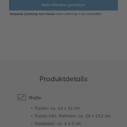
Gestaltungsideen
CEWE myPhotos
Mehrteiler
Digitale Grußkarte
CEWE Geschenkgutschein
CEWE Community
Anleitungen & Hilfe
Neuheiten
im Wunschformat
CEWE myPhotos
CEWE myPhotos
Neuheiten
Neuheiten
Extras
Materialmuster-Set
Neuheiten
Neuheiten
Neuheiten
Extras
Produktdetails
Maße:
Puzzle: ca. 24 x 32 cm
Puzzle inkl. Rahmen: ca. 29 x 37,2 cm
Puzzleteil: ca. 4 x 5 cm