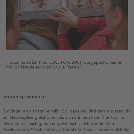
Gestaltungsideen
CEWE myPhotos
Mehrteiler
Digitale Grußkarte
CEWE myPhotos
CEWE Community
Anleitungen & Hilfe
Neuheiten
im Wunschformat
CEWE myPhotos
Neuheiten
Neuheiten
Neuheiten
Extras
Materialmuster-Set
Neuheiten
Neuheiten
„Kaum hatte ich Tims CEWE FOTOBUCH ausgepackt, kamen
mir vor Freude auch schon die Tränen.“
Extras
Immer gewünscht
Zwillinge, am liebsten eineiig. So, dass ein Kind dem anderen bis
zur Nasenspitze gleicht. Seit sie sich erinnern kann, hat Nadine
Wartmann es sich genau so gewünscht. „Ich war als Kind
fasziniert von Geschichten wie Hanni und Nanni,“ erinnert sich die