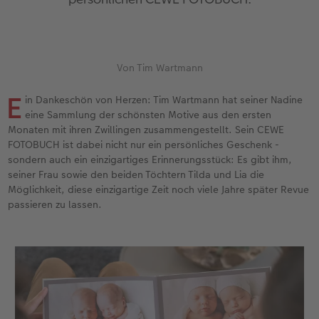
en
Jahrbuch gestalten
Bilderboxen
Fotocollage
Dankeskarten Kommunion
Schule & Büro
Wandkalender mit Design
Max Case
nachhaltiger Schenken
Liebe schenken
CEWE FOTOBUCH Kids
Premium Poster
Photo Streetmap Poster
Dankeskarten
Foto-Geschenkbox
NEU: Wandkalender Fineline
Smartflip
Danke sagen
Fototipps
Von Tim Wartmann
Panoramaseite
Filmentwicklung
Acrylglas
Urlaubsgrüße
Art Prints
Kalender-Kundenbeispiele
PopGrip
Liebe schenken
Gestaltungsideen
 & App
E
in Dankeschön von Herzen: Tim Wartmann hat seiner Nadine
Schuber
Fotosticker
Alu-Dibond
Weitere Anlässe
Handyhüllen
Neuheiten
Cardholder
Geburtstagsgeschenke
Anleitungen und Hilfe
eine Sammlung der schönsten Motive aus den ersten
Monaten mit ihren Zwillingen zusammengestellt. Sein CEWE
Designvorlagen
Fotosets
Foto auf Holz
Papierqualitäten
Faber-Castell
Extras
CEWE myPhotos
Kundenbeispiele
Hochzeit
FOTOBUCH ist dabei nicht nur ein persönliches Geschenk -
sondern auch ein einzigartiges Erinnerungsstück: Es gibt ihm,
seiner Frau sowie den beiden Töchtern Tilda und Lia die
Foto-Kochbuch
Sofortfotos
Hartschaum
Klappkarten
Fotokalender
CEWE myPhotos
Neuheiten
Neuheiten
Baby
Möglichkeit, diese einzigartige Zeit noch viele Jahre später Revue
passieren zu lassen.
Kundenbeispiele
Passbild
Gallery Print
Fotokarten
Haustierwelt
Familie
Webinare & VHS
Scan-Service
hexxas
Postkarten
Geschenkideen
Geburtstag
CEWE Forum
Sofortsticker
Willkommensschild
Karte mit Einsteckfoto
Kundenbeispiele
Fotowettbewerbe
CEWE myPhotos
Analog Services
Wandgestaltung
Einzelkarten
CEWE Geschenkgutschein
Faszination Fotografie