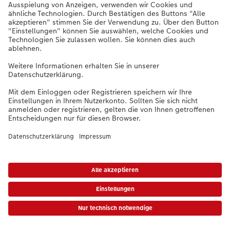
Unternehmen
Digitalisierung mit
Verantwortung
CEWE verpflichtet
sich zu einer
verantwortungsvollen
Nutzung digitaler
Technologien.
Unsere Haltung
haben wir in einer
Charta formuliert.
* Unverbindliche Preisempfehlung. Die Preise gelten inkl. MwSt. zzgl. Versandkosten (ggf. anfallend auch bei
Filialabholung) gem.
Preisliste
Das abgebildete Produkt hat ggfs. einen höheren Preis.
|
AGB
|
Datenschutz
|
Impressum
|
Vertrag widerrufen