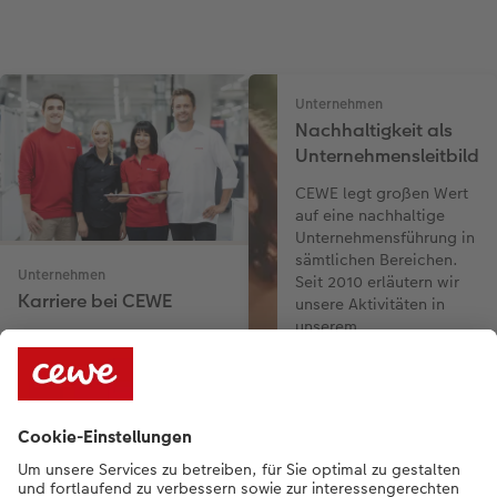
Unternehmen
Nachhaltigkeit als
Unternehmensleitbild
CEWE legt großen Wert
auf eine nachhaltige
Unternehmensführung in
sämtlichen Bereichen.
Unternehmen
Seit 2010 erläutern wir
Karriere bei CEWE
unsere Aktivitäten in
unserem
Werden Sie Teil von Europas
Nachhaltigkeitsbericht.
führendem Fotoservice.
Erfahren Sie mehr über
CEWE und informieren Sie
sich über unsere aktuellen
Jobangebote.