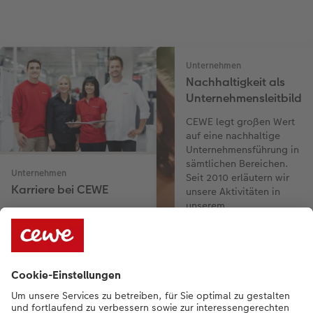
Unternehmen
Nachhaltigkeit als
Unternehmensleitbild
CEWE legt großen Wert
auf eine nachhaltige
Unternehmensführung in
sämtlichen Bereichen.
Unternehmen
Seit 2010 erläutern wir
Karriere bei CEWE
unsere Aktivitäten in
unserem
Werden Sie Teil von Europas
Nachhaltigkeitsbericht.
führendem Fotoservice.
Erfahren Sie mehr über
CEWE und informieren Sie
sich über unsere aktuellen
Jobangebote.