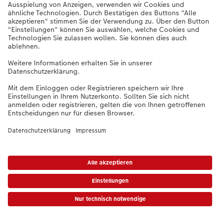
Unternehmen
Digitalisierung mit
Verantwortung
CEWE verpflichtet
sich zu einer
verantwortungsvollen
Nutzung digitaler
Technologien.
Unsere Haltung
haben wir in einer
Charta formuliert.
*Die Preise gelten inkl. MwSt. zzgl. Versandkosten (ggf. auch bei Filialabholung) gem.
Preisliste
Das
abgebildete Produkt hat ggfs. einen höheren Preis.
|
AGB
|
Datenschutz
|
Impressum
|
Vertrag widerrufen