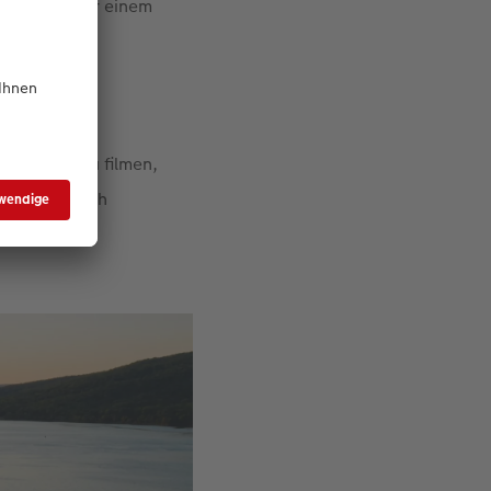
inem See oder einem
tiv zu
 von oben zu filmen,
bei allmählich