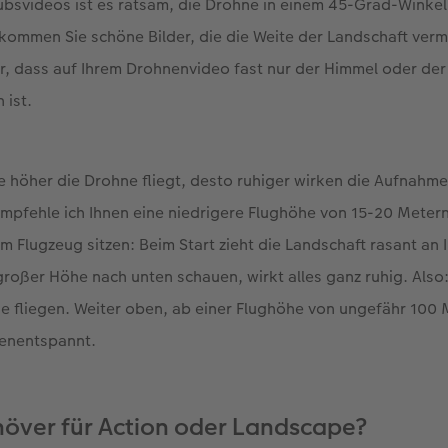
aubsvideos ist es ratsam, die Drohne in einem 45-Grad-Winke
kommen Sie schöne Bilder, die die Weite der Landschaft verm
, dass auf Ihrem Drohnenvideo fast nur der Himmel oder der
 ist.
 Je höher die Drohne fliegt, desto ruhiger wirken die Aufnahm
mpfehle ich Ihnen eine niedrigere Flughöhe von 15-20 Metern
em Flugzeug sitzen: Beim Start zieht die Landschaft rasant an 
roßer Höhe nach unten schauen, wirkt alles ganz ruhig. Also
 fliegen. Weiter oben, ab einer Flughöhe von ungefähr 100 
enentspannt.
över für Action oder Landscape?