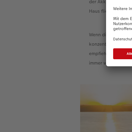
der Akku leer ist, 
Haus fliegt, kann d
Wenn die Drohne die 
konzentrieren. Um e
empfiehlt es sich, 
immer weiter anzun