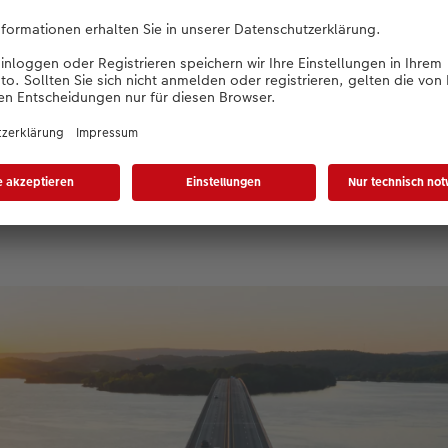
landet die Drohne automatisch. Wenn Sie dann gerade über e
as ärgerlich werden.
richtige Flughöhe erreicht hat, wird es Zeit, sich auf das Mo
in bestimmtes Motiv – zum Beispiel ein Haus oder ein Boot –
die Drohne langsam über dem Objekt kreisen zu lassen und da
ähern.