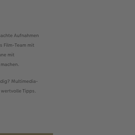
emachte Aufnahmen
es Film-Team mit
hne mit
u machen.
ndig? Multimedia-
 wertvolle Tipps.