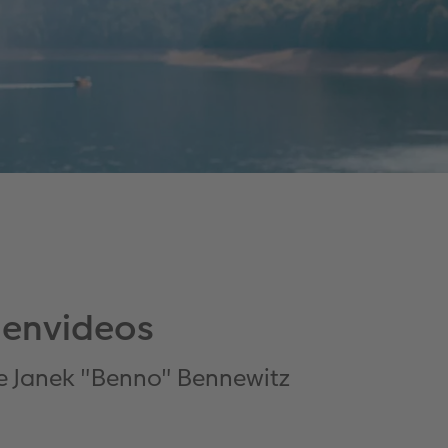
hnenvideos
te Janek "Benno" Bennewitz