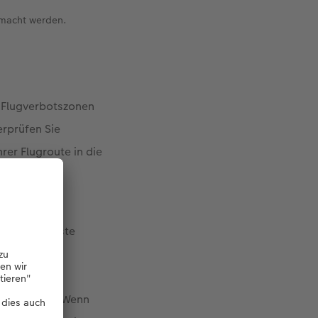
emacht werden.
e Flugverbotszonen
rprüfen Sie
rer Flugroute in die
einholen. Erste
en Sie
Erlaubnis.
ku-Laufzeit. Wenn