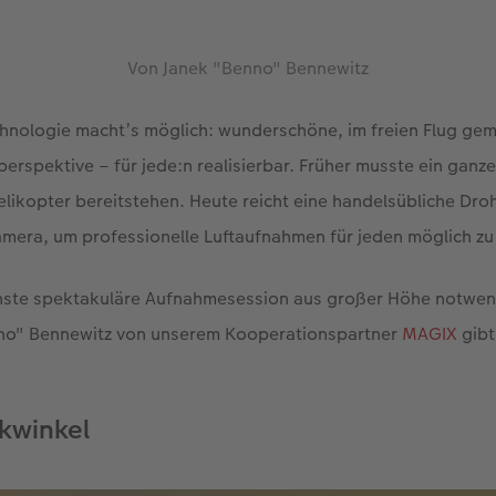
Von Janek "Benno" Bennewitz
hnologie macht’s möglich: wunderschöne, im freien Flug g
erspektive – für jede:n realisierbar. Früher musste ein ganz
ikopter bereitstehen. Heute reicht eine handelsübliche Dro
mera, um professionelle Luftaufnahmen für jeden möglich z
ächste spektakuläre Aufnahmesession aus großer Höhe notwe
no" Bennewitz von unserem Kooperationspartner
MAGIX
gibt
ckwinkel