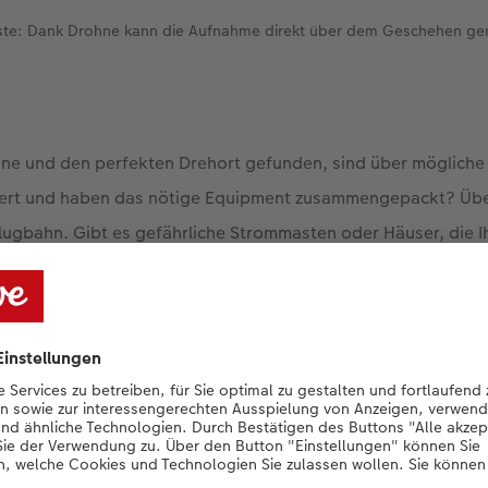
ste: Dank Drohne kann die Aufnahme direkt über dem Geschehen g
hne und den perfekten Drehort gefunden, sind über möglich
iert und haben das nötige Equipment zusammengepackt? Übe
lugbahn. Gibt es gefährliche Strommasten oder Häuser, die Ih
nten?
, dass Sie sich für Ihren jeweiligen Drehort eine Genehmigung 
fentlichem Gelände ist das ansässige Ordnungsamt. Überflieg
nicht Ihnen gehört, bitten Sie die Bewohner:innen vor Ort um 
einen guten Start- und Landeplatz. Und achten Sie auf die Ak