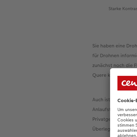
Starke Kontra
Sie haben eine Dro
für Drohnen inform
zunächst noch die F
Quere kommen kön
Auch ist es wichtig
Anlaufstelle bei öf
Privatgelände, das 
Überlegen Sie sich 