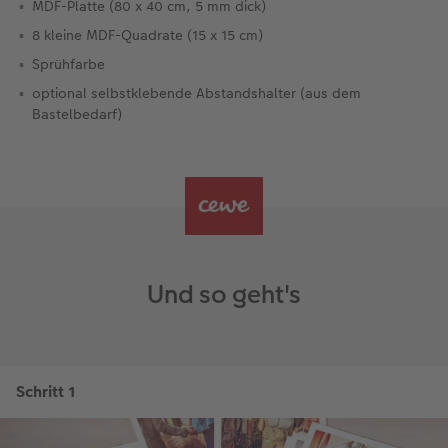
MDF-Platte (80 x 40 cm, 5 mm dick)
8 kleine MDF-Quadrate (15 x 15 cm)
Gestaltungsideen
CEWE myPhotos
Mehrteiler
Digitale Grußkarte
CEWE Geschenkgutschein
CEWE Community
Sprühfarbe
Anleitungen & Hilfe
Neuheiten
im Wunschformat
CEWE myPhotos
CEWE myPhotos
Neuheiten
optional selbstklebende Abstandshalter (aus dem
Bastelbedarf)
Neuheiten
Extras
Materialmuster-Set
Neuheiten
Neuheiten
Neuheiten
Extras
Und so geht's