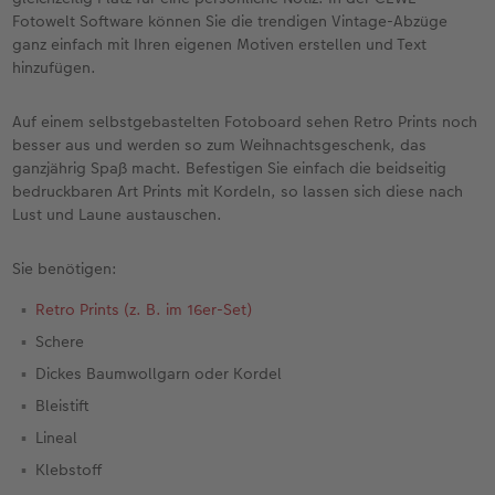
en
Jahrbuch gestalten
Bilderboxen
Fotocollage
Dankeskarten Kommunion
Textilien
Wandkalender mit Design
Max Case
nachhaltiger Schenken
Liebe schenken
Fotowelt Software können Sie die trendigen Vintage-Abzüge
ganz einfach mit Ihren eigenen Motiven erstellen und Text
CEWE FOTOBUCH Kids
Premium Poster
Photo Streetmap Poster
Dankeskarten
Schule & Büro
NEU: Wandkalender Fineline
Smartflip
Danke sagen
Fototipps
hinzufügen.
Panoramaseite
Filmentwicklung
Acrylglas
Urlaubsgrüße
Foto-Geschenkbox
Kalender-Kundenbeispiele
PopGrip
Liebe schenken
Gestaltungsideen
Auf einem selbstgebastelten Fotoboard sehen Retro Prints noch
 & App
besser aus und werden so zum Weihnachtsgeschenk, das
Schuber
Fotosticker
Alu-Dibond
Weitere Anlässe
Art Prints
Neuheiten
Cardholder
Geburtstagsgeschenke
Anleitungen und Hilfe
ganzjährig Spaß macht. Befestigen Sie einfach die beidseitig
bedruckbaren Art Prints mit Kordeln, so lassen sich diese nach
Lust und Laune austauschen.
Designvorlagen
Fotosets
Foto auf Holz
Papierqualitäten
Handyhüllen
Extras
CEWE myPhotos
Kundenbeispiele
Hochzeit
Sie benötigen:
Foto-Kochbuch
Sofortfotos
Hartschaum
Klappkarten
Faber-Castell
CEWE myPhotos
Neuheiten
Neuheiten
Baby
Retro Prints (z. B. im 16er-Set)
Kundenbeispiele
Passbild
Gallery Print
Fotokarten
Fotokalender
Familie
Schere
Dickes Baumwollgarn oder Kordel
Webinare & VHS
Scan-Service
hexxas
Postkarten
Haustierwelt
Geburtstag
Bleistift
CEWE Forum
Sofortsticker
Willkommensschild
Karte mit Einsteckfoto
Geschenkideen
Fotowettbewerbe
Lineal
Klebstoff
CEWE myPhotos
Analog Services
Wandgestaltung
Einzelkarten
Kundenbeispiele
Faszination Fotografie