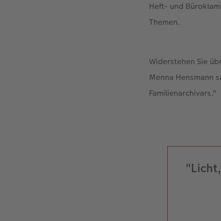
Heft- und Büroklamm
Themen.
Widerstehen Sie übr
Menna Hensmann sagt
Familienarchivars."
"Licht