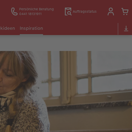
Persönliche Beratung
Auftragsstatus
0441 18131911
kideen
Inspiration