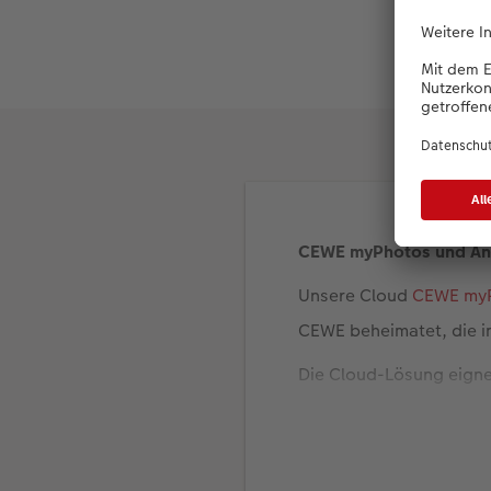
Wertvoll: We
CEWE myPhotos und Ana
Unsere Cloud
CEWE my
CEWE beheimatet, die i
Die Cloud-Lösung eigne
beispielsweise aus Ihre
wurden.