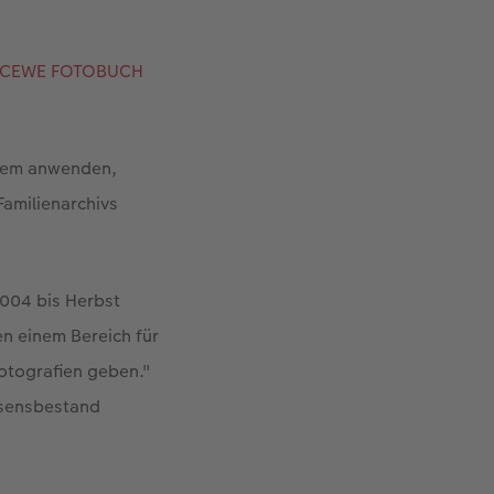
CEWE FOTOBUCH
stem anwenden,
Familienarchivs
2004 bis Herbst
en einem Bereich für
Fotografien geben."
ssensbestand