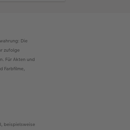
ewahrung: Die
hr zufolge
n. Für Akten und
d Farbfilme,
l, beispielsweise