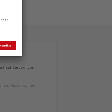
mente stoßen.
 ist auf Servern von
ilmen. Diese können
-Services
digitalisiert