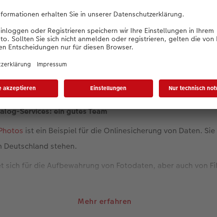
nn Sie auf der Suche nach Ihrer Familiengeschichte auf ältere Doku
log-Services: ein gutes Team
Photos
ist ein Beispiel für die Onlinesicherung von Daten. Sie
n Deutschland stehen.
t sich für die Aufbewahrung von Fotodaten, aber auch von F
m analogen Archiv stammen, wenn sie mithilfe
unserer Analog
Mehr erfahren