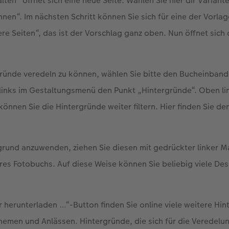
lten" öffnet sich eine neue Seite. Wählen Sie hier dir Variant
nen“. Im nächsten Schritt können Sie sich für eine der Vorla
ere Seiten“, das ist der Vorschlag ganz oben. Nun öffnet sich
ründe veredeln zu können, wählen Sie bitte den Bucheinband
links im Gestaltungsmenü den Punkt „Hintergründe“. Oben li
önnen Sie die Hintergründe weiter filtern. Hier finden Sie de
rund anzuwenden, ziehen Sie diesen mit gedrückter linker M
res Fotobuchs. Auf diese Weise können Sie beliebig viele De
herunterladen …“-Button finden Sie online viele weitere Hin
hemen und Anlässen. Hintergründe, die sich für die Veredelu