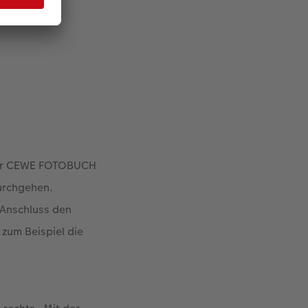
iter CEWE FOTOBUCH
durchgehen.
m Anschluss den
zum Beispiel die