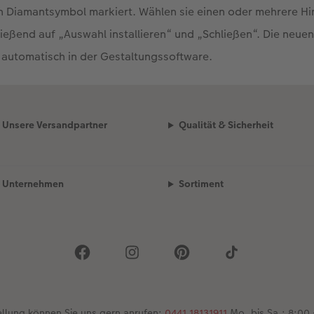
en Diamantsymbol markiert. Wählen sie einen oder mehrere H
ießend auf „Auswahl installieren“ und „Schließen“. Die neue
 automatisch in der Gestaltungssoftware.
Unsere Versandpartner
Qualität & Sicherheit
Unternehmen
Sortiment
ellung können Sie uns gern anrufen:
0441 18131911
Mo. bis Sa.: 8:00 