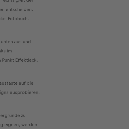
e rechts „Mit der
gen entscheiden.
 das Fotobuch.
 unten aus und
nks im
n Punkt Effektlack.
austaste auf die
signs ausprobieren.
tergründe zu
ng eignen, werden