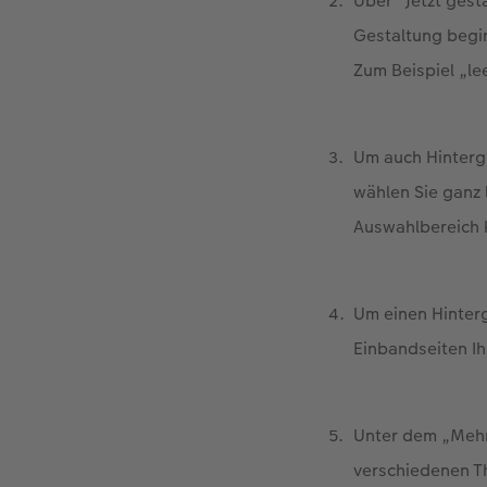
Über "Jetzt gesta
Gestaltung begin
Zum Beispiel „le
Um auch Hinterg
wählen Sie ganz 
Auswahlbereich k
Um einen Hinterg
Einbandseiten Ih
Unter dem „Mehr 
verschiedenen T