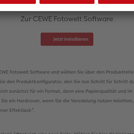
Zur CEWE Fotowelt Software
Jetzt installieren
CEWE Fotowelt Software und wählen Sie über den Produktre
 Sie den Produktkonfigurator, den Sie nun Schritt für Schritt 
sich zunächst für ein Format, dann eine Papierqualität und i
Sie ein Hardcover, wenn Sie die Veredelung nutzen möchten, 
ner Effektlack“.