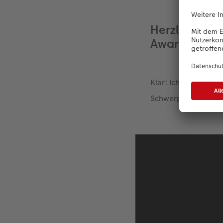
Herzlichen 
Award! Würden
Klar! Ich bin Joel Fo
Schwerpunkt liegt h