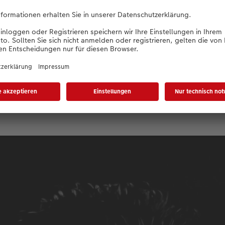
Glückwunsch zum Monatsgewinn beim CE
 Sie sich kurz vorstellen?
rte, ein philippinischer Fotograf, der seit 15 Jahren in Singapu
auptsächlich auf Reise- und Naturfotografie.