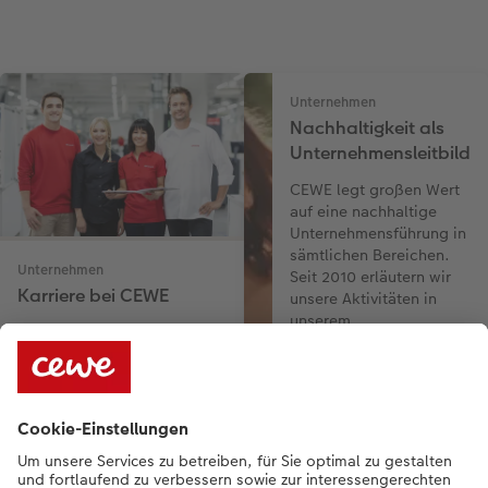
Unternehmen
Nachhaltigkeit als
Unternehmensleitbild
CEWE legt großen Wert
auf eine nachhaltige
Unternehmensführung in
sämtlichen Bereichen.
Unternehmen
Seit 2010 erläutern wir
Karriere bei CEWE
unsere Aktivitäten in
unserem
Werden Sie Teil von Europas
Nachhaltigkeitsbericht.
führendem Fotoservice.
Erfahren Sie mehr über
CEWE und informieren Sie
sich über unsere aktuellen
Jobangebote.