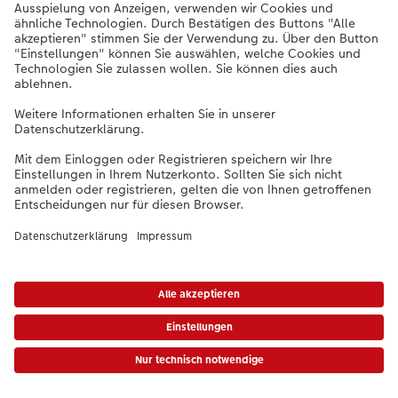
Unternehmen
Digitalisierung mit
Verantwortung
CEWE verpflichtet
sich zu einer
verantwortungsvollen
Nutzung digitaler
Technologien.
Unsere Haltung
haben wir in einer
Charta formuliert.
* Unverbindliche Preisempfehlung. Die Preise gelten inkl. MwSt. zzgl. Versandkosten (ggf. anfallend auch bei
Filialabholung) gem.
Preisliste
Das abgebildete Produkt hat ggfs. einen höheren Preis.
|
AGB
|
Datenschutz
|
Impressum
|
Vertrag widerrufen